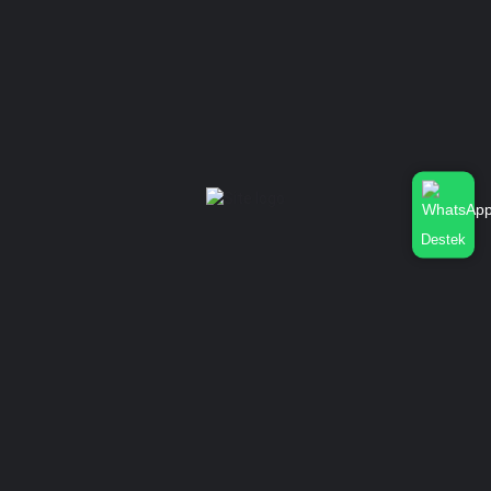
Tablet Dokunmatik
Anasayfa
Firmalar
Yedek Parçacılar
Tamirciler
Toptan Telefoncular
Aksesuarcılar
Makineciler
Destek
Telefoncular
Siparişler
Benim Siparişlerim
Kullanım Klavuzu
Dükkan Nasıl eklenir?
Doğrulanmış Dükkan Nasıl Olurum?
Konum Nasıl Eklenir?