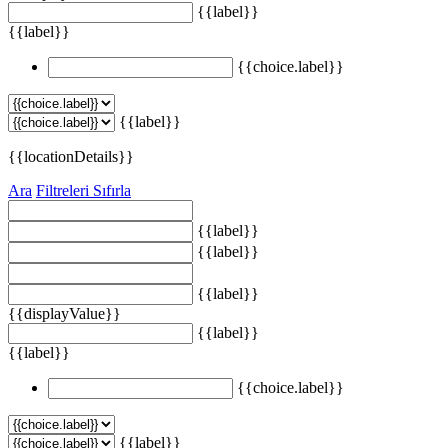
{{label}}
{{label}}
{{choice.label}}
{{label}}
{{locationDetails}}
Ara
Filtreleri Sıfırla
{{label}}
{{label}}
{{label}}
{{displayValue}}
{{label}}
{{label}}
{{choice.label}}
{{label}}