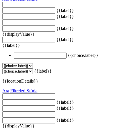
{{label}}
{{label}}
{{label}}
{{displayValue}}
{{label}}
{{label}}
{{choice.label}}
{{label}}
{{locationDetails}}
Ara
Filtreleri Sıfırla
{{label}}
{{label}}
{{label}}
{{displayValue}}