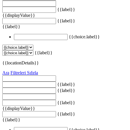
{{label}}
{{displayValue}}
{{label}}
{{label}}
{{choice.label}}
{{label}}
{{locationDetails}}
Ara
Filtreleri Sıfırla
{{label}}
{{label}}
{{label}}
{{displayValue}}
{{label}}
{{label}}
{{choice.label}}