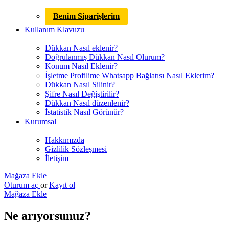
Benim Siparişlerim
Kullanım Klavuzu
Dükkan Nasıl eklenir?
Doğrulanmış Dükkan Nasıl Olurum?
Konum Nasıl Eklenir?
İşletme Profilime Whatsapp Bağlatısı Nasıl Eklerim?
Dükkan Nasıl Silinir?
Şifre Nasıl Değiştirilir?
Dükkan Nasıl düzenlenir?
İstatistik Nasıl Görünür?
Kurumsal
Hakkımızda
Gizlilik Sözleşmesi
İletişim
Mağaza Ekle
Oturum aç
or
Kayıt ol
Mağaza Ekle
Ne arıyorsunuz?