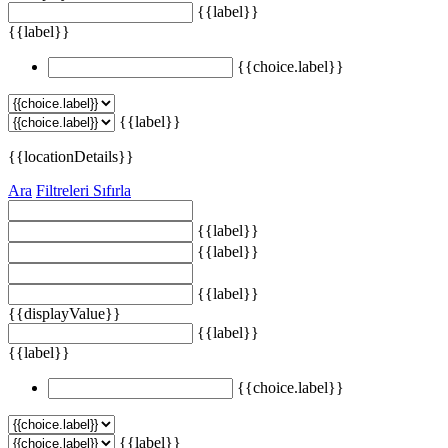
{{label}}
{{label}}
{{choice.label}}
{{label}}
{{locationDetails}}
Ara
Filtreleri Sıfırla
{{label}}
{{label}}
{{label}}
{{displayValue}}
{{label}}
{{label}}
{{choice.label}}
{{label}}