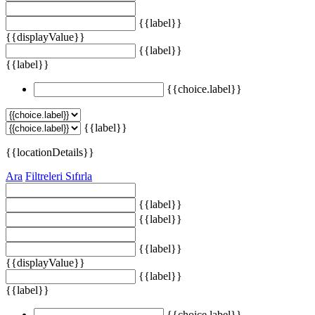
{{label}}
{{displayValue}}
{{label}}
{{label}}
{{choice.label}}
{{label}}
{{locationDetails}}
Ara
Filtreleri Sıfırla
{{label}}
{{label}}
{{label}}
{{displayValue}}
{{label}}
{{label}}
{{choice.label}}