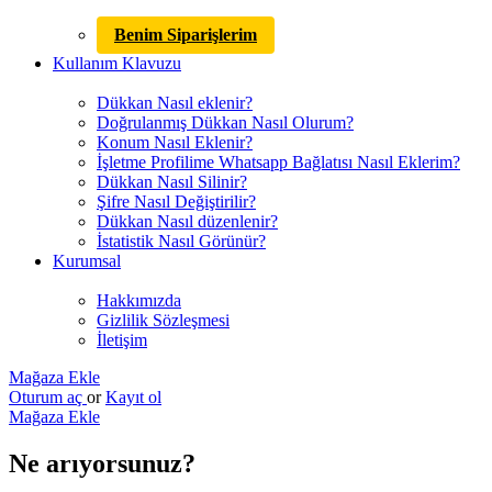
Benim Siparişlerim
Kullanım Klavuzu
Dükkan Nasıl eklenir?
Doğrulanmış Dükkan Nasıl Olurum?
Konum Nasıl Eklenir?
İşletme Profilime Whatsapp Bağlatısı Nasıl Eklerim?
Dükkan Nasıl Silinir?
Şifre Nasıl Değiştirilir?
Dükkan Nasıl düzenlenir?
İstatistik Nasıl Görünür?
Kurumsal
Hakkımızda
Gizlilik Sözleşmesi
İletişim
Mağaza Ekle
Oturum aç
or
Kayıt ol
Mağaza Ekle
Ne arıyorsunuz?