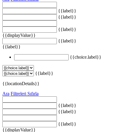
{{label}}
{{label}}
{{label}}
{{displayValue}}
{{label}}
{{label}}
{{choice.label}}
{{label}}
{{locationDetails}}
Ara
Filtreleri Sıfırla
{{label}}
{{label}}
{{label}}
{{displayValue}}