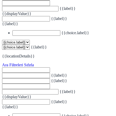
{{label}}
{{displayValue}}
{{label}}
{{label}}
{{choice.label}}
{{label}}
{{locationDetails}}
Ara
Filtreleri Sıfırla
{{label}}
{{label}}
{{label}}
{{displayValue}}
{{label}}
{{label}}
{{choice.label}}