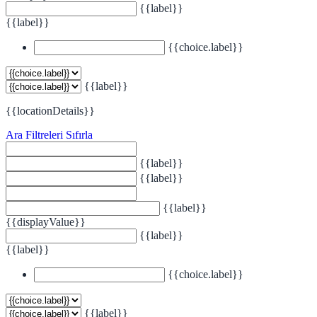
{{label}}
{{label}}
{{choice.label}}
{{label}}
{{locationDetails}}
Ara
Filtreleri Sıfırla
{{label}}
{{label}}
{{label}}
{{displayValue}}
{{label}}
{{label}}
{{choice.label}}
{{label}}