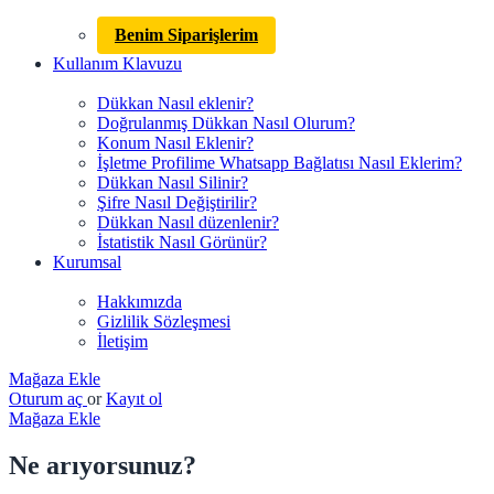
Benim Siparişlerim
Kullanım Klavuzu
Dükkan Nasıl eklenir?
Doğrulanmış Dükkan Nasıl Olurum?
Konum Nasıl Eklenir?
İşletme Profilime Whatsapp Bağlatısı Nasıl Eklerim?
Dükkan Nasıl Silinir?
Şifre Nasıl Değiştirilir?
Dükkan Nasıl düzenlenir?
İstatistik Nasıl Görünür?
Kurumsal
Hakkımızda
Gizlilik Sözleşmesi
İletişim
Mağaza Ekle
Oturum aç
or
Kayıt ol
Mağaza Ekle
Ne arıyorsunuz?