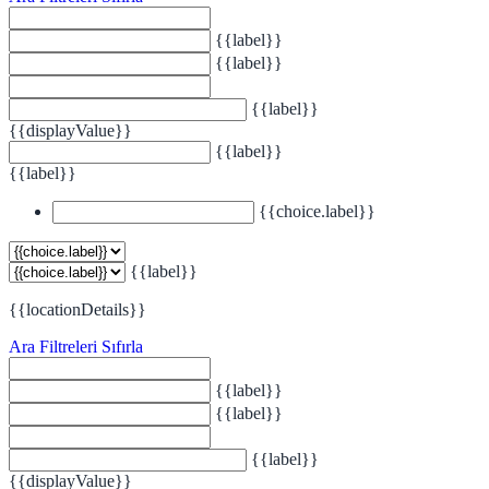
{{label}}
{{label}}
{{label}}
{{displayValue}}
{{label}}
{{label}}
{{choice.label}}
{{label}}
{{locationDetails}}
Ara
Filtreleri Sıfırla
{{label}}
{{label}}
{{label}}
{{displayValue}}