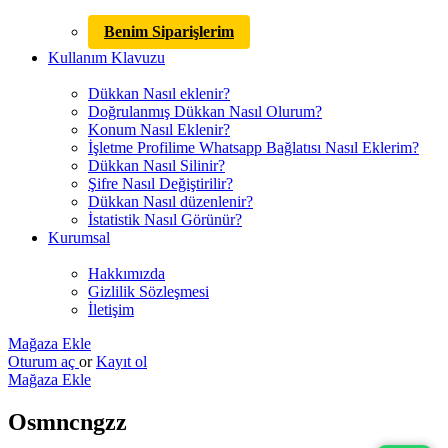
Benim Siparişlerim
Kullanım Klavuzu
Dükkan Nasıl eklenir?
Doğrulanmış Dükkan Nasıl Olurum?
Konum Nasıl Eklenir?
İşletme Profilime Whatsapp Bağlatısı Nasıl Eklerim?
Dükkan Nasıl Silinir?
Şifre Nasıl Değiştirilir?
Dükkan Nasıl düzenlenir?
İstatistik Nasıl Görünür?
Kurumsal
Hakkımızda
Gizlilik Sözleşmesi
İletişim
Mağaza Ekle
Oturum aç
or
Kayıt ol
Mağaza Ekle
Osmncngzz