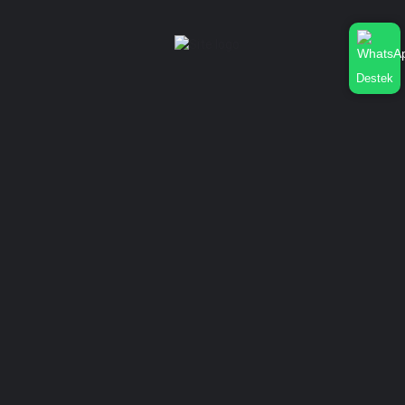
İşletme Profilime Whatsapp Bağlatısı Nasıl Eklerim?
Dükkan Nasıl Silinir?
Şifre Nasıl Değiştirilir?
Dükkan Nasıl düzenlenir?
Destek
İstatistik Nasıl Görünür?
Kurumsal
Hakkımızda
Gizlilik Sözleşmesi
İletişim
Mağaza Ekle
Oturum aç
or
Kayıt ol
Mağaza Ekle