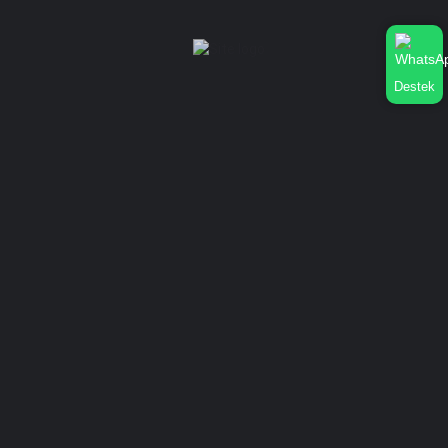
İşletme Profilime Whatsapp Bağlatısı Nasıl Eklerim?
Dükkan Nasıl Silinir?
Şifre Nasıl Değiştirilir?
Dükkan Nasıl düzenlenir?
Destek
İstatistik Nasıl Görünür?
Kurumsal
Hakkımızda
Gizlilik Sözleşmesi
İletişim
Mağaza Ekle
Oturum aç
or
Kayıt ol
Mağaza Ekle