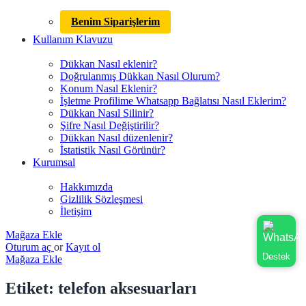
Benim Siparişlerim
Kullanım Klavuzu
Dükkan Nasıl eklenir?
Doğrulanmış Dükkan Nasıl Olurum?
Konum Nasıl Eklenir?
İşletme Profilime Whatsapp Bağlatısı Nasıl Eklerim?
Dükkan Nasıl Silinir?
Şifre Nasıl Değiştirilir?
Dükkan Nasıl düzenlenir?
İstatistik Nasıl Görünür?
Kurumsal
Hakkımızda
Gizlilik Sözleşmesi
İletişim
Mağaza Ekle
Oturum aç
or
Kayıt ol
Destek
Mağaza Ekle
Etiket:
telefon aksesuarları