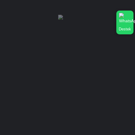
İşletme Profilime Whatsapp Bağlatısı Nasıl Eklerim?
Dükkan Nasıl Silinir?
Şifre Nasıl Değiştirilir?
Dükkan Nasıl düzenlenir?
İstatistik Nasıl Görünür?
Destek
Kurumsal
Hakkımızda
Gizlilik Sözleşmesi
İletişim
Mağaza Ekle
Oturum aç
or
Kayıt ol
Mağaza Ekle