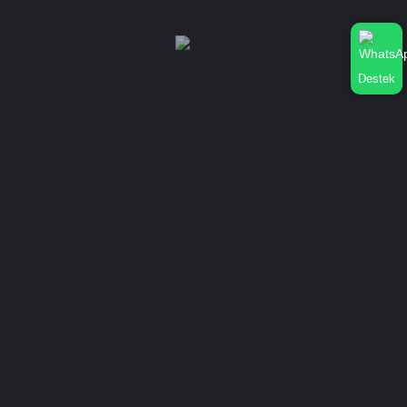
İşletme Profilime Whatsapp Bağlatısı Nasıl Eklerim?
Dükkan Nasıl Silinir?
Şifre Nasıl Değiştirilir?
Dükkan Nasıl düzenlenir?
Destek
İstatistik Nasıl Görünür?
Kurumsal
Hakkımızda
Gizlilik Sözleşmesi
İletişim
Mağaza Ekle
Oturum aç
or
Kayıt ol
Mağaza Ekle