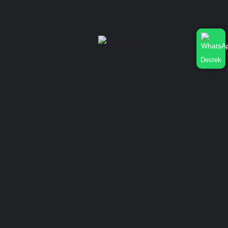
İşletme Profilime Whatsapp Bağlatısı Nasıl Eklerim?
Dükkan Nasıl Silinir?
Şifre Nasıl Değiştirilir?
Dükkan Nasıl düzenlenir?
İstatistik Nasıl Görünür?
Kurumsal
Destek
Hakkımızda
Gizlilik Sözleşmesi
İletişim
Mağaza Ekle
Oturum aç
or
Kayıt ol
Mağaza Ekle