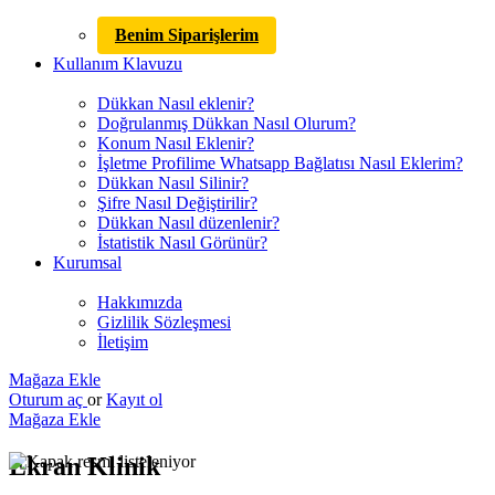
Benim Siparişlerim
Kullanım Klavuzu
Dükkan Nasıl eklenir?
Doğrulanmış Dükkan Nasıl Olurum?
Konum Nasıl Eklenir?
İşletme Profilime Whatsapp Bağlatısı Nasıl Eklerim?
Dükkan Nasıl Silinir?
Şifre Nasıl Değiştirilir?
Dükkan Nasıl düzenlenir?
İstatistik Nasıl Görünür?
Kurumsal
Hakkımızda
Gizlilik Sözleşmesi
İletişim
Mağaza Ekle
Oturum aç
or
Kayıt ol
Mağaza Ekle
Ekran Klinik