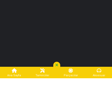
05304845788
Hürriyet Mahallesi
Kargo Anlaşmalı
+11
Ana Sayfa
Tamirciler
Parçacılar
Aksesuar