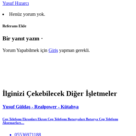
Yusuf Hızarcı
Henüz yorum yok.
Referans Ekle
Bir yanıt yazın ·
Yorum Yapabilmek için
Giriş
yapman gerekli.
İlginizi Çekebilecek Diğer İşletmeler
Yusuf Güldaş - Realpower - Kütahya
Cep Telefonu Ekranları Ekran Cep Telefonu Bataryaları Batarya Cep Telefonu
Aksesuarları…
05536971188