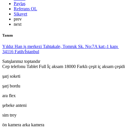
Paylaş
Referans OL
Şikayet
prev
next
Tanım
Yıldız Han iş merkezi Tahtakale, Tomruk Sk. No:7A kat:-1 kapı
34116 Fatih/İstanbul
Satışlarımız toptandır
Cep telefonu Tablet Full İç aksam 18000 Farklı çeşit iç aksam çeşidi
şarj soketi
şarj bordu
ara flex
şebeke anteni
sim trey
ön kamera arka kamera