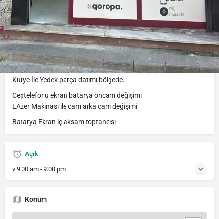
Tanım
Merkez, Meydancık Sk. No:8/B, 34164 Güngören/İstanbul
Cep Telefonu Yedek Parçacı
Cep Telefonu Teknik Servis
Kurye İle Yedek parça datımı bölgede.
Ceptelefonu ekran batarya öncam değişimi
LAzer Makinası ile cam arka cam değişimi
Batarya Ekran iç aksam toptancısı
Açık
v
9:00 am - 9:00 pm
Konum