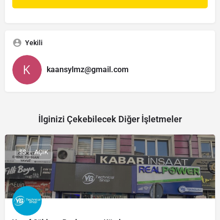
Yekili
kaansylmz@gmail.com
İlginizi Çekebilecek Diğer İşletmeler
$$
AÇIK