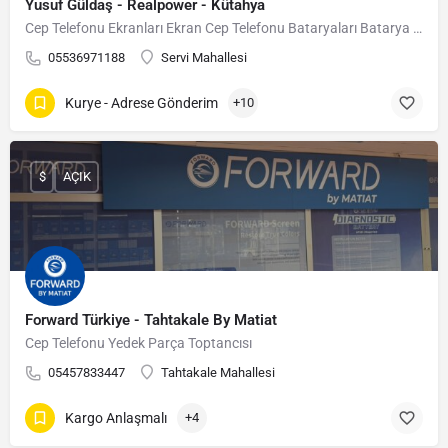
Yusuf Güldaş - Realpower - Kütahya
Cep Telefonu Ekranları Ekran Cep Telefonu Bataryaları Batarya Cep Telefonu Aksesuarları…
05536971188
Servi Mahallesi
Kurye - Adrese Gönderim
+10
$
AÇIK
Forward Türkiye - Tahtakale By Matiat
Cep Telefonu Yedek Parça Toptancısı
05457833447
Tahtakale Mahallesi
Kargo Anlaşmalı
+4